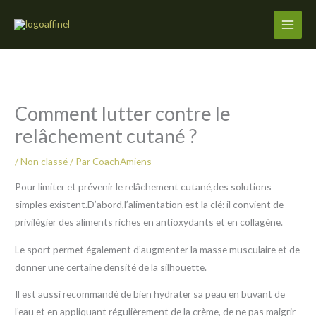
Aller
au
contenu
Comment lutter contre le
relâchement cutané ?
/
Non classé
/ Par
CoachAmiens
Pour limiter et prévenir le relâchement cutané,des solutions
simples existent.D’abord,l’alimentation est la clé: il convient de
privilégier des aliments riches en antioxydants et en collagène.
Le sport permet également d’augmenter la masse musculaire et de
donner une certaine densité de la silhouette.
Il est aussi recommandé de bien hydrater sa peau en buvant de
l’eau et en appliquant régulièrement de la crème, de ne pas maigrir