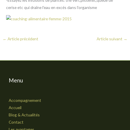
-Essayez les infusions de plantes: thé vert,pissenlit,queue de
cerise etc qui draîne l’eau en excés dans l’organisme
←
Article précédent
Article suivant
→
Menu
Accompagnement
Accueil
Blog & Actualités
Contact
Les avantages