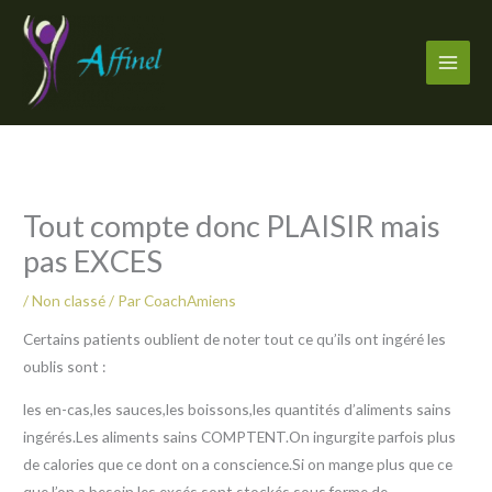
Aller
au
contenu
Tout compte donc PLAISIR mais
pas EXCES
/
Non classé
/ Par
CoachAmiens
Certains patients oublient de noter tout ce qu’ils ont ingéré les
oublis sont :
les en-cas,les sauces,les boissons,les quantités d’aliments sains
ingérés.Les aliments sains COMPTENT.On ingurgite parfois plus
de calories que ce dont on a conscience.Si on mange plus que ce
que l’on a besoin les excés sont stockés sous forme de