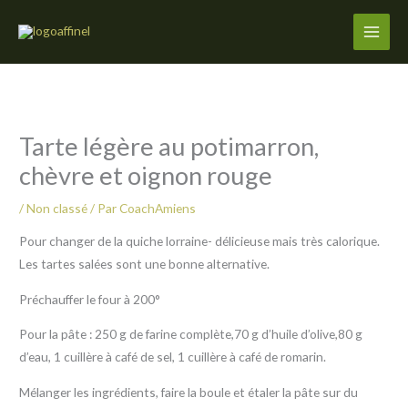
Aller
au
contenu
Tarte légère au potimarron,
chèvre et oignon rouge
/
Non classé
/ Par
CoachAmiens
Pour changer de la quiche lorraine- délicieuse mais très calorique.
Les tartes salées sont une bonne alternative.
Préchauffer le four à 200°
Pour la pâte : 250 g de farine complète,70 g d’huile d’olive,80 g
d’eau, 1 cuillère à café de sel, 1 cuillère à café de romarin.
Mélanger les ingrédients, faire la boule et étaler la pâte sur du