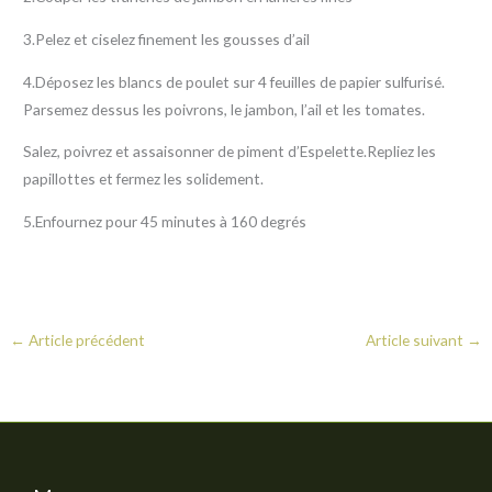
3.Pelez et ciselez finement les gousses d’ail
4.Déposez les blancs de poulet sur 4 feuilles de papier sulfurisé.
Parsemez dessus les poivrons, le jambon, l’ail et les tomates.
Salez, poivrez et assaisonner de piment d’Espelette.Repliez les
papillottes et fermez les solidement.
5.Enfournez pour 45 minutes à 160 degrés
←
Article précédent
Article suivant
→