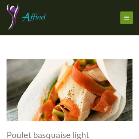
Aller
au
contenu
Poulet basquaise light