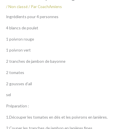
/
Non classé
/ Par
CoachAmiens
Ingrédients pour 4 personnes
4 blancs de poulet
1 poivron rouge
1 poivron vert
2 tranches de jambon de bayonne
2 tomates
2 gousses d’ail
sel
Préparation :
1.Découper les tomates en dés et les poivrons en lanières.
2.Couper les tranches de jambon en lanières fines