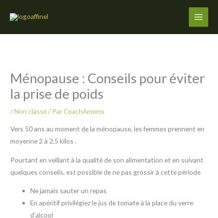
Aller
au
contenu
Ménopause : Conseils pour éviter
la prise de poids
/
Non classé
/ Par
CoachAmiens
Vers 50 ans au moment de la ménopause, les femmes prennent en
moyenne 2 à 2,5 kilos .
Pourtant en veillant à la qualité de son alimentation et en suivant
quelques conseils, est possible de ne pas grossir à cette période
Ne jamais sauter un repas
En apéritif privilégiez le jus de tomate à la place du verre
d’alcool