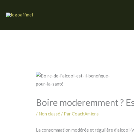
Aller
au
contenu
Boire moderemment ? Est
/
Non classé
/ Par
CoachAmiens
La consommation modérée et régulière d’alcool (v