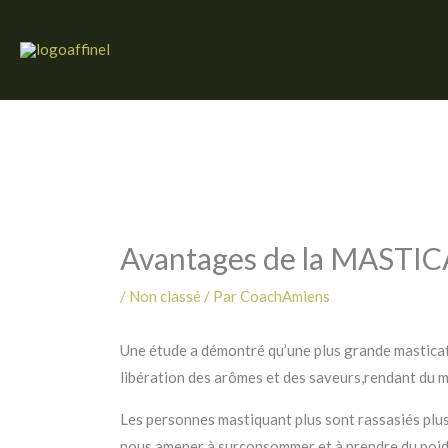
Aller
au
contenu
Avantages de la MASTICA
/
Non classé
/ Par
CoachAmiens
Une étude a démontré qu’une plus grande masticat
libération des arômes et des saveurs,rendant du mê
Les personnes mastiquant plus sont rassasiés plu
nous amener à surconsommer et à prendre du poid