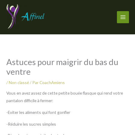
Aller
au
contenu
Astuces pour maigrir du bas du
ventre
/
Non classé
/ Par
CoachAmiens
Vous en avez assez de cette petite bouée flasque qui rend votre
pantalon difficile à fermer:
-Eviter les aliments qui font gonfler
-Réduire les sucres simples