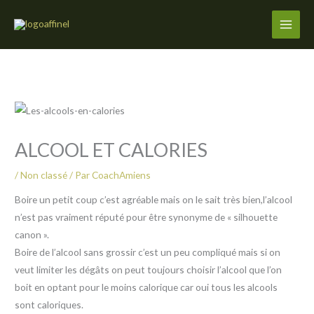
Aller
au
contenu
ALCOOL ET CALORIES
/
Non classé
/ Par
CoachAmiens
Boire un petit coup c’est agréable mais on le sait très bien,l’alcool
n’est pas vraiment réputé pour être synonyme de « silhouette
canon ».
Boire de l’alcool sans grossir c’est un peu compliqué mais si on
veut limiter les dégâts on peut toujours choisir l’alcool que l’on
boit en optant pour le moins calorique car oui tous les alcools
sont caloriques.